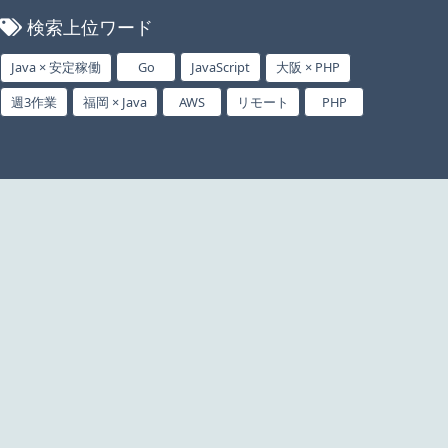
検索上位ワード
Java × 安定稼働
Go
JavaScript
大阪 × PHP
週3作業
福岡 × Java
AWS
リモート
PHP