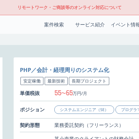
リモートワーク・ご商談等のオンライン対応について
案件検索
サービス紹介
イベント情
PHP／会計・経理周りのシステム化
安定稼働
最新技術
長期プロジェクト
55
65
単価税抜
〜
万円/月
ポジション
システムエンジニア（SE）
プログラ
契約形態
業務委託契約（フリーランス）
某小売業のクライアントの財務会計、